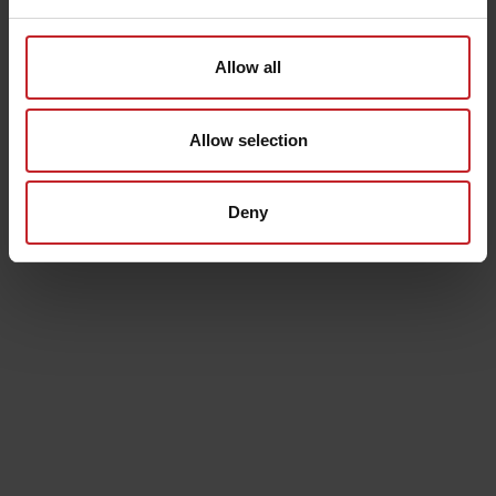
I vissa marknader erbjuder vi Swish och-/ eller
fakturabetalning. Vid val av faktura tillkommer en
administrativ avgift: 25 kr.
Allow all
Nu har du som
företag
möjlighet att beställa som
företagskund.
Allow selection
När du kommer till kassan väljer du, ”Företagskund”,
och uppger organisationsnummer tillsammans med
övriga uppgifter. Du kan sedan välja mellan att betala
med betalkort eller via faktura.
Deny