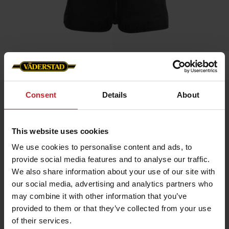
Hem
»
Dam
»
Väst- Maine- Väderstad Edition- Dam
Consent
Details
About
Väst- Maine- Väderstad Edition- Dam
Artnr: V1921
This website uses cookies
Maine Väst DAM - Väderstad Edition
We use cookies to personalise content and ads, to
Trendigt designad väst i återvunnet material, lätt vadderad med
Sorona® Aura för optimal värme utan extra vikt. Perfekt både
provide social media features and to analyse our traffic.
inomhus och utomhus – eller som ett smidigt lager beroende på
We also share information about your use of our site with
säsong.
our social media, advertising and analytics partners who
Tillverkad i återvunnet material
may combine it with other information that you’ve
Lätt vaddering med Sorona® Aura
Mångsidig för alla årstider
provided to them or that they’ve collected from your use
Väderstad-logga i grå ton på vänster bröst
of their services.