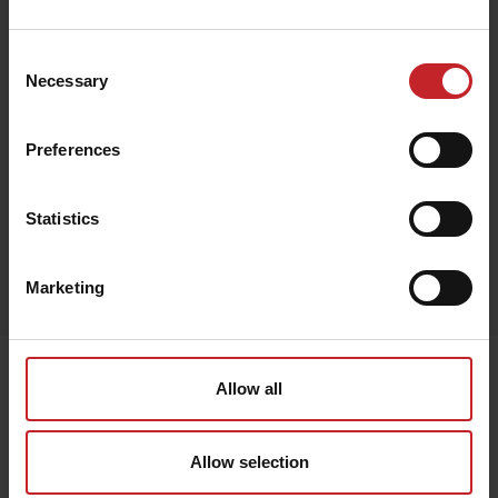
1 199 kr
Consent
Necessary
Selection
Svart
Preferences
Statistics
Egenskaper
Marketing
Lägg i varukorg
Senast visade
Allow all
Allow selection