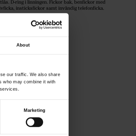
tlås. D-ring i linningen. Fickor bak, benfickor med
nivficka, insticksfickor samt invändig telefonficka.
About
se our traffic. We also share
ers who may combine it with
 services.
rg
Marketing